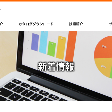
n
介
カタログ
ダウンロード
技術紹介
新着情報
会社沿革
缶
缶
画像処理技術
用語集
技術トピックス
会社地図
印字
印字
光学技術
す