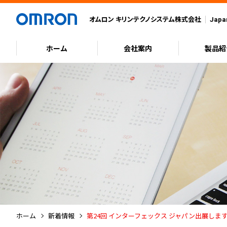
ページの先頭です。
ページ内を移動するためのリンクです。
ページはここまでです。
ヘッダーの先頭です。
ヘッダーへ
オムロン キリンテクノシステム株式会社
Japa
本文へ
フッターへ
ホーム
会社案内
製品紹
ヘッダーはここまでです。
本文の先頭です。
会社案内
製品紹介
カタログダウンロード
技術紹介
サポート
新着情報
企業理念
PETボトル
PETボトル
エレクトロニクス技術
よくあるご質問
お知らせ
会社概要
びん
びん
ハンドリング技術
トータルソリューション
展示会・内覧会案内
ホーム
新着情報
第24回 インターフェックス ジャパン出展しま