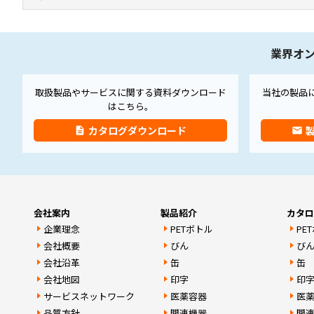
本文はここまでです。
業界オ
取扱製品やサービスに関する資料ダウンロード
当社の製品
はこちら。
カタログダウンロード
description
email
フッターの先頭です。
会社案内
製品紹介
カタ
企業理念
PETボトル
PE
会社概要
びん
び
会社沿革
缶
缶
会社地図
印字
印
サービスネットワーク
医薬容器
医
品質方針
関連機器
関