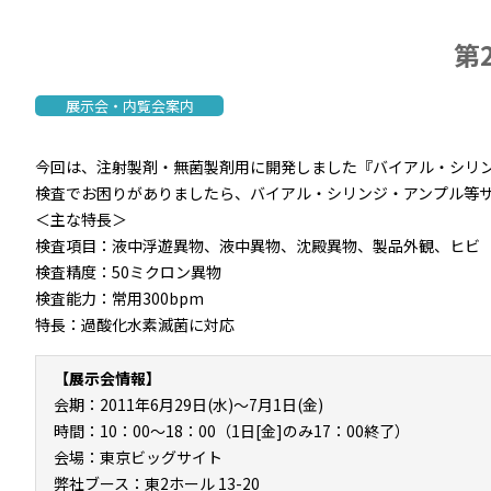
第
展示会・内覧会案内
今回は、注射製剤・無菌製剤用に開発しました『バイアル・シリ
検査でお困りがありましたら、バイアル・シリンジ・アンプル等
＜主な特長＞
検査項目：液中浮遊異物、液中異物、沈殿異物、製品外観、ヒビ
検査精度：50ミクロン異物
検査能力：常用300bpm
特長：過酸化水素滅菌に対応
【展示会情報】
会期：2011年6月29日(水)～7月1日(金)
時間：10：00～18：00（1日[金]のみ17：00終了）
会場：東京ビッグサイト
弊社ブース：東2ホール 13-20