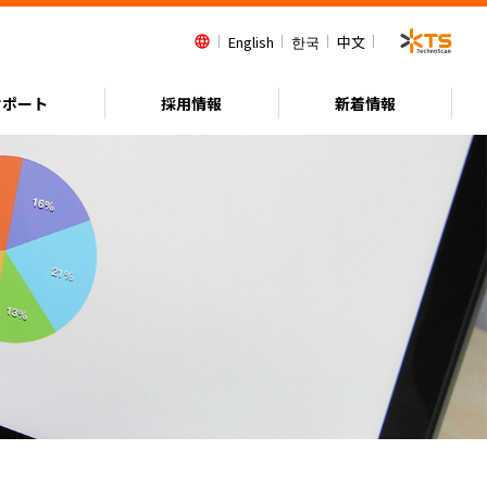
English
한국
中文
language
サポート
採用情報
新着情報
サービスネットワーク
医薬容器
医薬容器
知的財産に関する取り組み
品質方針
関連機器
関連機器