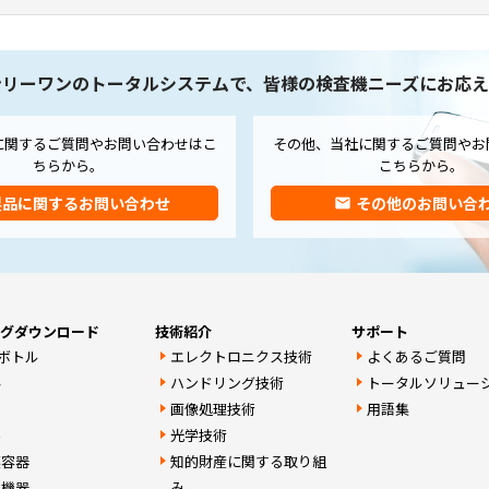
ンリーワンのトータルシステムで、皆様の検査機ニーズにお応え
に関するご質問やお問い合わせはこ
その他、当社に関するご質問やお
ちらから。
こちらから。
製品に関するお問い合わせ
その他のお問い合
email
ログダウンロード
技術紹介
サポート
Tボトル
エレクトロニクス技術
よくあるご質問
ん
ハンドリング技術
トータルソリュー
画像処理技術
用語集
字
光学技術
薬容器
知的財産に関する取り組
連機器
み